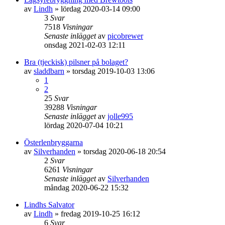
av
Lindh
»
lördag 2020-03-14 09:00
3
Svar
7518
Visningar
Senaste inlägget
av
picobrewer
onsdag 2021-02-03 12:11
Bra (tjeckisk) pilsner på bolaget?
av
sladdbarn
»
torsdag 2019-10-03 13:06
1
2
25
Svar
39288
Visningar
Senaste inlägget
av
jolle995
lördag 2020-07-04 10:21
Österlenbryggarna
av
Silverhanden
»
torsdag 2020-06-18 20:54
2
Svar
6261
Visningar
Senaste inlägget
av
Silverhanden
måndag 2020-06-22 15:32
Lindhs Salvator
av
Lindh
»
fredag 2019-10-25 16:12
6
Svar