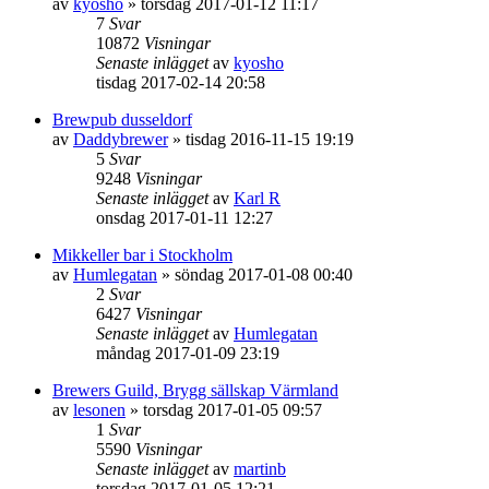
av
kyosho
»
torsdag 2017-01-12 11:17
7
Svar
10872
Visningar
Senaste inlägget
av
kyosho
tisdag 2017-02-14 20:58
Brewpub dusseldorf
av
Daddybrewer
»
tisdag 2016-11-15 19:19
5
Svar
9248
Visningar
Senaste inlägget
av
Karl R
onsdag 2017-01-11 12:27
Mikkeller bar i Stockholm
av
Humlegatan
»
söndag 2017-01-08 00:40
2
Svar
6427
Visningar
Senaste inlägget
av
Humlegatan
måndag 2017-01-09 23:19
Brewers Guild, Brygg sällskap Värmland
av
lesonen
»
torsdag 2017-01-05 09:57
1
Svar
5590
Visningar
Senaste inlägget
av
martinb
torsdag 2017-01-05 12:21