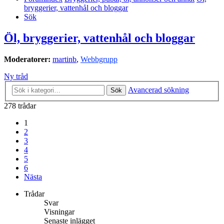
bryggerier, vattenhål och bloggar
Sök
Öl, bryggerier, vattenhål och bloggar
Moderatorer:
martinb
,
Webbgrupp
Ny tråd
Avancerad sökning
Sök
278 trådar
1
2
3
4
5
6
Nästa
Trådar
Svar
Visningar
Senaste inlägget