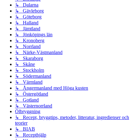
↳ Dalarna
↳ Gävleborg
↳ Göteborg
↳ Halland
↳ Jämtland
↳ Jönköpings län
↳ Kronoberg
↳ Norrland
↳ Närke-Västmanland
↳ Skaraborg
↳ Skåne
↳ Stockholm
↳ Södermanland
↳ Värmland
↳ Ångermanland med Höga kusten
↳ Östergötland
↳ Gotland
↳ Västernorrland
Ölbryggning
↳ Recept, bryggtips, metoder, litteratur, ingredienser och
teorier
↳ BIAB
↳ Recepthjälp