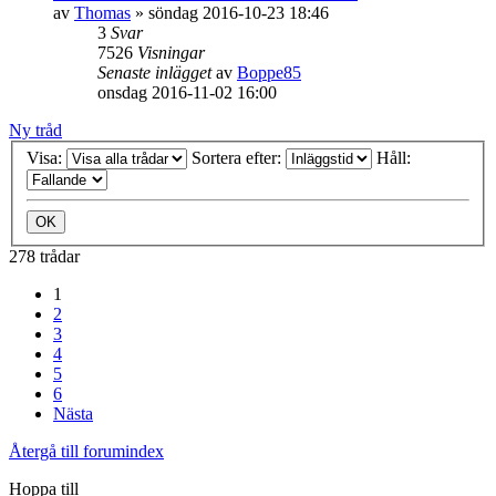
av
Thomas
»
söndag 2016-10-23 18:46
3
Svar
7526
Visningar
Senaste inlägget
av
Boppe85
onsdag 2016-11-02 16:00
Ny tråd
Visa:
Sortera efter:
Håll:
278 trådar
1
2
3
4
5
6
Nästa
Återgå till forumindex
Hoppa till