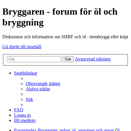
Bryggaren - forum för öl och
bryggning
Diskussion och information om SHBF och öl - hembryggt eller köpt
Gå direkt till innehåll
Avancerad sökning
Sök
Snabblänkar
Obesvarade inlägg
Aktiva trådar
Sök
FAQ
Logga in
Bli medlem
Forumindex
Bryggerier, pubar, öl, annonser och annat
Öl,