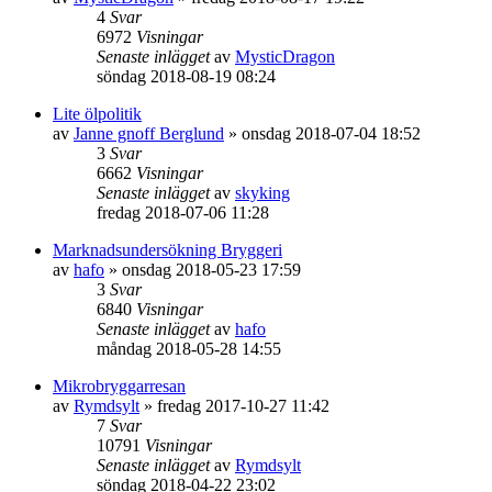
4
Svar
6972
Visningar
Senaste inlägget
av
MysticDragon
söndag 2018-08-19 08:24
Lite ölpolitik
av
Janne gnoff Berglund
»
onsdag 2018-07-04 18:52
3
Svar
6662
Visningar
Senaste inlägget
av
skyking
fredag 2018-07-06 11:28
Marknadsundersökning Bryggeri
av
hafo
»
onsdag 2018-05-23 17:59
3
Svar
6840
Visningar
Senaste inlägget
av
hafo
måndag 2018-05-28 14:55
Mikrobryggarresan
av
Rymdsylt
»
fredag 2017-10-27 11:42
7
Svar
10791
Visningar
Senaste inlägget
av
Rymdsylt
söndag 2018-04-22 23:02