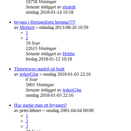
10758
Visningar
Senaste inlägget
av
ekstedt
söndag 2018-01-14 19:18
brygga i företagsform hemma??!!
av
Mörkret
»
måndag 2013-08-26 16:59
1
2
19
Svar
22615
Visningar
Senaste inlägget
av
Hebbe
fredag 2018-01-12 10:18
Threetowns starköl på burk
av
jerkerGbg
»
onsdag 2018-01-03 22:16
0
Svar
5001
Visningar
Senaste inlägget
av
jerkerGbg
onsdag 2018-01-03 22:16
Hur startar man ett bryggeri?
av
peter.lithner
»
onsdag 2001-04-04 00:00
1
2
3