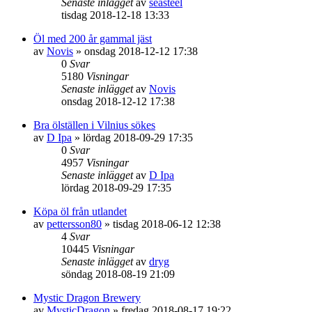
Senaste inlägget
av
seasteel
tisdag 2018-12-18 13:33
Öl med 200 år gammal jäst
av
Novis
»
onsdag 2018-12-12 17:38
0
Svar
5180
Visningar
Senaste inlägget
av
Novis
onsdag 2018-12-12 17:38
Bra ölställen i Vilnius sökes
av
D Ipa
»
lördag 2018-09-29 17:35
0
Svar
4957
Visningar
Senaste inlägget
av
D Ipa
lördag 2018-09-29 17:35
Köpa öl från utlandet
av
pettersson80
»
tisdag 2018-06-12 12:38
4
Svar
10445
Visningar
Senaste inlägget
av
dryg
söndag 2018-08-19 21:09
Mystic Dragon Brewery
av
MysticDragon
»
fredag 2018-08-17 19:22