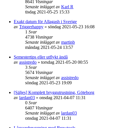
8641
Visningar
Senaste inlägget
av
Karl R
tisdag 2021-05-25 15:33
Exakt datum för Allagash i Sverige
av
Triggerhappy
»
söndag 2021-05-23 16:08
1
Svar
4738
Visningar
Senaste inlägget
av
martinb
måndag 2021-05-24 13:57
Semestertips eller utflykt ändå
av
assistredo
»
torsdag 2021-05-20 00:55
3
Svar
5674
Visningar
Senaste inlägget
av
assistredo
söndag 2021-05-23 19:09
[Säljes] Komplett bryggutrustning, Göteborg
av
lardan03
»
onsdag 2021-04-07 11:31
0
Svar
6407
Visningar
Senaste inlägget
av
lardan03
onsdag 2021-04-07 11:31
Lågsyrebryggning med Brewtools