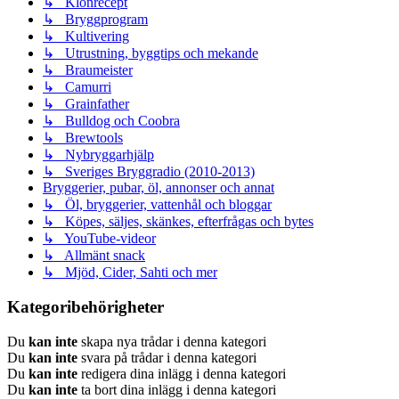
↳ Klonrecept
↳ Bryggprogram
↳ Kultivering
↳ Utrustning, byggtips och mekande
↳ Braumeister
↳ Camurri
↳ Grainfather
↳ Bulldog och Coobra
↳ Brewtools
↳ Nybryggarhjälp
↳ Sveriges Bryggradio (2010-2013)
Bryggerier, pubar, öl, annonser och annat
↳ Öl, bryggerier, vattenhål och bloggar
↳ Köpes, säljes, skänkes, efterfrågas och bytes
↳ YouTube-videor
↳ Allmänt snack
↳ Mjöd, Cider, Sahti och mer
Kategoribehörigheter
Du
kan inte
skapa nya trådar i denna kategori
Du
kan inte
svara på trådar i denna kategori
Du
kan inte
redigera dina inlägg i denna kategori
Du
kan inte
ta bort dina inlägg i denna kategori