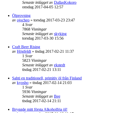
Senaste inlägget
av
DallasKokoro
onsdag 2017-04-05 12:57
Ölprovning
av
ojocheo
»
torsdag 2017-03-23 23:47
4
Svar
7868
Visningar
Senaste inlägget
av
skyking
torsdag 2017-03-30 15:56
Craft Beer Rising
av
Högfeldt
»
tisdag 2017-02-21 11:37
1
Svar
5823
Visningar
Senaste inlägget
av
ekstedt
tisdag 2017-02-21 13:11
Sahti en traditionell, primitiv öl från Finland
av
kyosho
»
tisdag 2017-02-14 21:03
1
Svar
5936
Visningar
Senaste inlägget
av
Bee
tisdag 2017-02-14 21:11
Bryggde mitt första Alkoholfria öl!