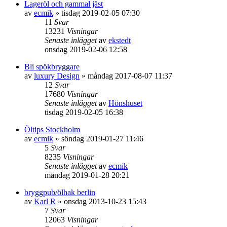
Lageröl och gammal jäst
av
ecmik
»
tisdag 2019-02-05 07:30
11
Svar
13231
Visningar
Senaste inlägget
av
ekstedt
onsdag 2019-02-06 12:58
Bli spökbryggare
av
luxury Design
»
måndag 2017-08-07 11:37
12
Svar
17680
Visningar
Senaste inlägget
av
Hönshuset
tisdag 2019-02-05 16:38
Öltips Stockholm
av
ecmik
»
söndag 2019-01-27 11:46
5
Svar
8235
Visningar
Senaste inlägget
av
ecmik
måndag 2019-01-28 20:21
bryggpub/ölhak berlin
av
Karl R
»
onsdag 2013-10-23 15:43
7
Svar
12063
Visningar