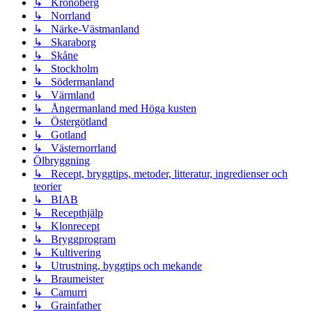
↳ Kronoberg
↳ Norrland
↳ Närke-Västmanland
↳ Skaraborg
↳ Skåne
↳ Stockholm
↳ Södermanland
↳ Värmland
↳ Ångermanland med Höga kusten
↳ Östergötland
↳ Gotland
↳ Västernorrland
Ölbryggning
↳ Recept, bryggtips, metoder, litteratur, ingredienser och
teorier
↳ BIAB
↳ Recepthjälp
↳ Klonrecept
↳ Bryggprogram
↳ Kultivering
↳ Utrustning, byggtips och mekande
↳ Braumeister
↳ Camurri
↳ Grainfather