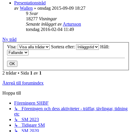
Presentationstråd
av
Wallen
»
onsdag 2015-09-09 18:27
9
Svar
18277
Visningar
Senaste inlägget
av
Artursson
torsdag 2016-02-04 11:49
Ny tråd
Visa:
Sortera efter:
Håll:
2 trådar • Sida
1
av
1
Återgå till forumindex
Hoppa till
Föreningen SHBF
↳ Föreningen och dess aktiviteter - träffar, tävlingar, tidning
etc
↳ SM 2023
↳ Tidigare SM
↳ SM 2020