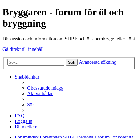
Bryggaren - forum för öl och
bryggning
Diskussion och information om SHBF och öl - hembryggt eller köpt
Gå direkt till innehåll
Avancerad sökning
Sök
Snabblänkar
Obesvarade inlägg
Aktiva trådar
Sök
FAQ
Logga in
Bli medlem
Forumindex
Föreningen SHBF
Regionala forum
Jönköpings