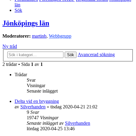
län
Sök
Jönköpings län
Moderatorer:
martinb
,
Webbgrupp
Ny tråd
Avancerad sökning
Sök
2 trådar • Sida
1
av
1
Trådar
Svar
Visningar
Senaste inlägget
Delta vid en bryggning
av
Silverhanden
»
tisdag 2020-04-21 21:02
9
Svar
19747
Visningar
Senaste inlägget
av
Silverhanden
lördag 2020-04-25 13:46