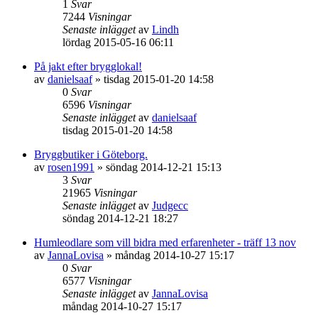
1
Svar
7244
Visningar
Senaste inlägget
av
Lindh
lördag 2015-05-16 06:11
På jakt efter brygglokal!
av
danielsaaf
»
tisdag 2015-01-20 14:58
0
Svar
6596
Visningar
Senaste inlägget
av
danielsaaf
tisdag 2015-01-20 14:58
Bryggbutiker i Göteborg.
av
rosen1991
»
söndag 2014-12-21 15:13
3
Svar
21965
Visningar
Senaste inlägget
av
Judgecc
söndag 2014-12-21 18:27
Humleodlare som vill bidra med erfarenheter - träff 13 nov
av
JannaLovisa
»
måndag 2014-10-27 15:17
0
Svar
6577
Visningar
Senaste inlägget
av
JannaLovisa
måndag 2014-10-27 15:17