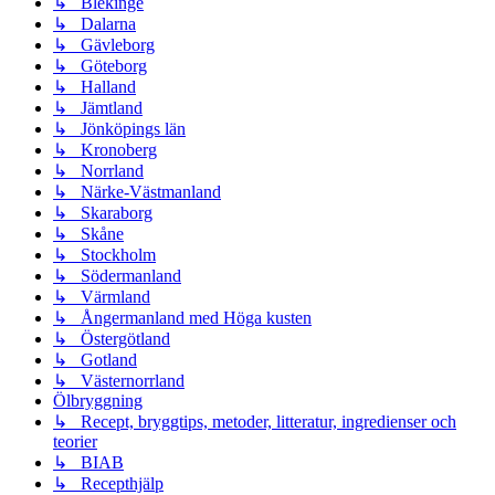
↳ Blekinge
↳ Dalarna
↳ Gävleborg
↳ Göteborg
↳ Halland
↳ Jämtland
↳ Jönköpings län
↳ Kronoberg
↳ Norrland
↳ Närke-Västmanland
↳ Skaraborg
↳ Skåne
↳ Stockholm
↳ Södermanland
↳ Värmland
↳ Ångermanland med Höga kusten
↳ Östergötland
↳ Gotland
↳ Västernorrland
Ölbryggning
↳ Recept, bryggtips, metoder, litteratur, ingredienser och
teorier
↳ BIAB
↳ Recepthjälp