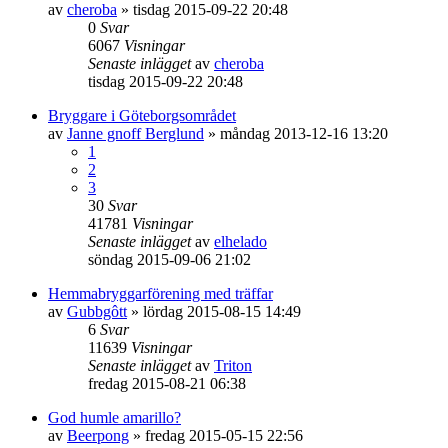
av
cheroba
»
tisdag 2015-09-22 20:48
0
Svar
6067
Visningar
Senaste inlägget
av
cheroba
tisdag 2015-09-22 20:48
Bryggare i Göteborgsområdet
av
Janne gnoff Berglund
»
måndag 2013-12-16 13:20
1
2
3
30
Svar
41781
Visningar
Senaste inlägget
av
elhelado
söndag 2015-09-06 21:02
Hemmabryggarförening med träffar
av
Gubbgôtt
»
lördag 2015-08-15 14:49
6
Svar
11639
Visningar
Senaste inlägget
av
Triton
fredag 2015-08-21 06:38
God humle amarillo?
av
Beerpong
»
fredag 2015-05-15 22:56