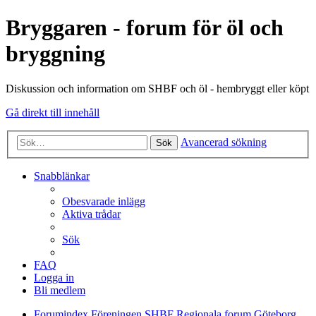
Bryggaren - forum för öl och
bryggning
Diskussion och information om SHBF och öl - hembryggt eller köpt
Gå direkt till innehåll
Avancerad sökning
Sök
Snabblänkar
Obesvarade inlägg
Aktiva trådar
Sök
FAQ
Logga in
Bli medlem
Forumindex
Föreningen SHBF
Regionala forum
Göteborg