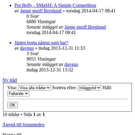
Pot Belly - SMaSH: A Simple Competition
av
Janne gnoff Berglund
»
torsdag 2014-04-17 08:41
0
Svar
6880
Visningar
Senaste inlägget
av
Janne gnoff Berglund
torsdag 2014-04-17 08:41
Jästen borta någon som har?
av
davgus
»
tisdag 2013-12-31 11:33
3
Svar
9051
Visningar
Senaste inlägget
av
davgus
tisdag 2013-12-31 13:32
Ny tråd
Visa:
Sortera efter:
Håll:
10 trådar • Sida
1
av
1
Återgå till forumindex
Hoppa till