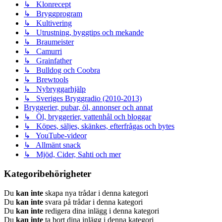
↳ Klonrecept
↳ Bryggprogram
↳ Kultivering
↳ Utrustning, byggtips och mekande
↳ Braumeister
↳ Camurri
↳ Grainfather
↳ Bulldog och Coobra
↳ Brewtools
↳ Nybryggarhjälp
↳ Sveriges Bryggradio (2010-2013)
Bryggerier, pubar, öl, annonser och annat
↳ Öl, bryggerier, vattenhål och bloggar
↳ Köpes, säljes, skänkes, efterfrågas och bytes
↳ YouTube-videor
↳ Allmänt snack
↳ Mjöd, Cider, Sahti och mer
Kategoribehörigheter
Du
kan inte
skapa nya trådar i denna kategori
Du
kan inte
svara på trådar i denna kategori
Du
kan inte
redigera dina inlägg i denna kategori
Du
kan inte
ta bort dina inlägg i denna kategori