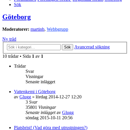
Sök
Göteborg
Moderatorer:
martinb
,
Webbgrupp
Ny tråd
Avancerad sökning
Sök
10 trådar • Sida
1
av
1
Trådar
Svar
Visningar
Senaste inlägget
Vattenkemi i Göteborg
av
Glugg
»
lördag 2014-12-27 12:20
3
Svar
35801
Visningar
Senaste inlägget
av
Glugg
söndag 2015-10-11 20:56
Platsbrist! (Vad göra med utrustningen?)