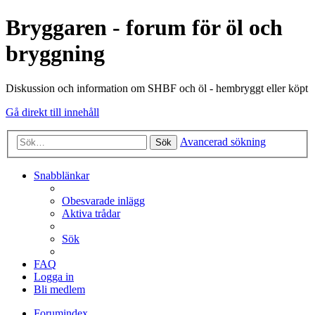
Bryggaren - forum för öl och
bryggning
Diskussion och information om SHBF och öl - hembryggt eller köpt
Gå direkt till innehåll
Avancerad sökning
Sök
Snabblänkar
Obesvarade inlägg
Aktiva trådar
Sök
FAQ
Logga in
Bli medlem
Forumindex