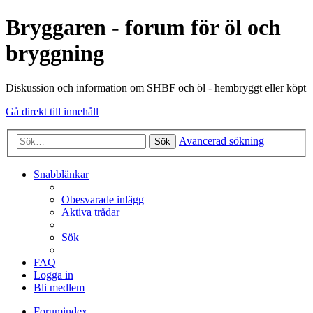
Bryggaren - forum för öl och
bryggning
Diskussion och information om SHBF och öl - hembryggt eller köpt
Gå direkt till innehåll
Avancerad sökning
Sök
Snabblänkar
Obesvarade inlägg
Aktiva trådar
Sök
FAQ
Logga in
Bli medlem
Forumindex