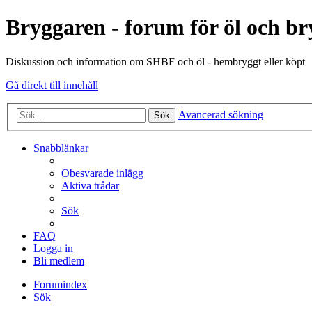
Bryggaren - forum för öl och b
Diskussion och information om SHBF och öl - hembryggt eller köpt
Gå direkt till innehåll
Avancerad sökning
Sök
Snabblänkar
Obesvarade inlägg
Aktiva trådar
Sök
FAQ
Logga in
Bli medlem
Forumindex
Sök