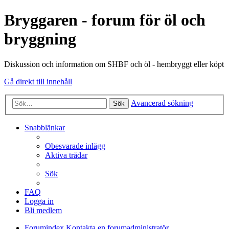
Bryggaren - forum för öl och
bryggning
Diskussion och information om SHBF och öl - hembryggt eller köpt
Gå direkt till innehåll
Avancerad sökning
Sök
Snabblänkar
Obesvarade inlägg
Aktiva trådar
Sök
FAQ
Logga in
Bli medlem
Forumindex
Kontakta en forumadministratör