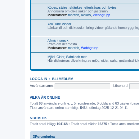
Köpes, säljes, skänkes, efterfrågas och bytes
Annonsera om olika saker och jästslurry
Moderatorer:
martinb
,
alekks
,
Webbgrupp
YouTube-videor
Länkar till och diskussion kring videor gällande hembryggni
Allmänt snack
Prata om det mesta
Moderatorer:
martinb
,
Webbgrupp
Mjöd, Cider, Sahti och mer
Här diskuteras tillverkning av mjöd, cider, sahti, gotlandsdric
LOGGA IN
•
BLI MEDLEM
Användarnamn:
Lösenord:
VILKA ÄR ONLINE
Totalt
68
användare online: :: 5 registrerade, 0 dolda and 63 gäster (ba
Flest användare online samtidigt:
5434
, söndag 2025-12-21 04:11
STATISTIK
Totalt antal inlägg
104168
• Totalt antal trådar
16375
• Totalt antal medl
Forumindex