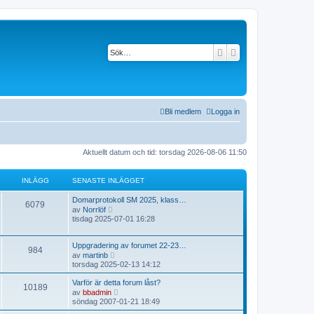
Sök
Avancerad söknin
Bli medlem
Logga in
Aktuellt datum och tid: torsdag 2026-08-06 11:50
INLÄGG
SENASTE INLÄGGET
Domarprotokoll SM 2025, klass…
6079
G
av
Norrlöf
å
tisdag 2025-07-01 16:28
t
i
l
Uppgradering av forumet 22-23…
984
l
G
av
martinb
d
å
torsdag 2025-02-13 14:12
e
t
t
i
Varför är detta forum låst?
s
10189
l
G
e
av
bbadmin
l
å
n
söndag 2007-01-21 18:49
d
t
a
e