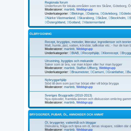
Regionala forum
Underforum för lokala områden som tex Skåne, Göteborg, Ös
Moderatorer:
martinb
,
Webbgrupp
Underkategorier:
Blekinge
,
Dalarna
,
Gävleborg
,
Göteb
Närke-Västmanland
,
Skaraborg
,
Skåne
,
Stockholm
,
S
Östergötland
,
Gotland
,
Västernorrland
ÖLBRYGGNING
Recept, bryggtips, metoder, litteratur, ingredienser och teorie
Malt, humle, jäst, vatten, körsbär, tallkottar etc. - hur de k
Moderatorer:
martinb
,
Webbgrupp
Underkategorier:
BIAB
,
Recepthjälp
,
Klonrecept
,
Brygg
Utrustning, byggtips och mekande
Saker som är bra, var man köper eller hur man bygger
Moderatorer:
martinb
,
Staffan Ulfberg
,
Webbgrupp
Underkategorier:
Braumeister
,
Camurri
,
Grainfather
,
Bu
Nybryggarhjälp
Stöd till dem som just har börjat eller vill börja brygga
Moderatorer:
martinb
,
Webbgrupp
Sveriges Bryggradio (2010-2013)
Nya episoder, framtida ämnen och diskussion omkring gamma
Moderatorer:
martinb
,
Webbgrupp
BRYGGERIER, PUBAR, ÖL, ANNONSER OCH ANNAT
Öl, bryggerier, vattenhål och bloggar
Diskutera, fråga och tipsa om öl, deras skapare, ställen där d
Moderatorer:
martinb
,
Webbgrupp