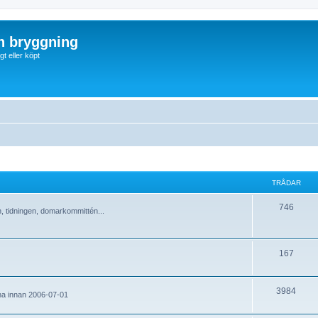
ch bryggning
t eller köpt
TRÅDAR
746
en, tidningen, domarkommittén...
167
3984
vna innan 2006-07-01