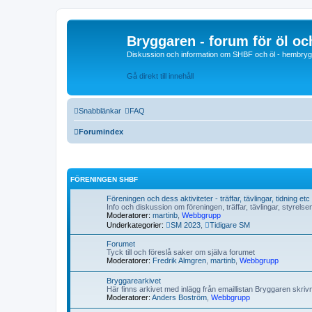
Bryggaren - forum för öl o
Diskussion och information om SHBF och öl - hembrygg
Gå direkt till innehåll
Snabblänkar
FAQ
Forumindex
FÖRENINGEN SHBF
Föreningen och dess aktiviteter - träffar, tävlingar, tidning etc
Info och diskussion om föreningen, träffar, tävlingar, styrels
Moderatorer:
martinb
,
Webbgrupp
Underkategorier:
SM 2023
,
Tidigare SM
Forumet
Tyck till och föreslå saker om själva forumet
Moderatorer:
Fredrik Almgren
,
martinb
,
Webbgrupp
Bryggarearkivet
Här finns arkivet med inlägg från emaillistan Bryggaren skri
Moderatorer:
Anders Boström
,
Webbgrupp