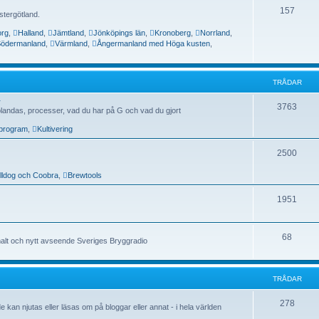
157
tergötland.
org
,
Halland
,
Jämtland
,
Jönköpings län
,
Kronoberg
,
Norrland
,
ödermanland
,
Värmland
,
Ångermanland med Höga kusten
,
TRÅDAR
r
3763
an blandas, processer, vad du har på G och vad du gjort
program
,
Kultivering
2500
lldog och Coobra
,
Brewtools
1951
68
lt och nytt avseende Sveriges Bryggradio
TRÅDAR
278
e kan njutas eller läsas om på bloggar eller annat - i hela världen