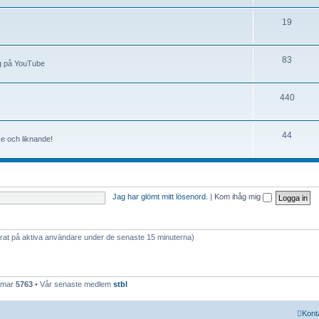
19
83
ng på YouTube
440
44
ke och liknande!
Jag har glömt mitt lösenord.
|
Kom ihåg mig
serat på aktiva användare under de senaste 15 minuterna)
emmar
5763
• Vår senaste medlem
stbl
Kont